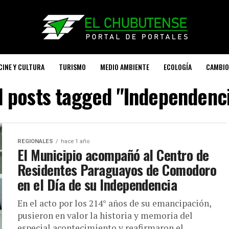
CINE Y CULTURA
TURISMO
MEDIO AMBIENTE
ECOLOGÍA
CAMBIO
l posts tagged "Independenc
REGIONALES
hace 1 año
El Municipio acompañó al Centro de
Residentes Paraguayos de Comodoro
en el Día de su Independencia
En el acto por los 214° años de su emancipación,
pusieron en valor la historia y memoria del
especial acontecimiento y reafirmaron el