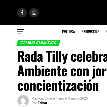
POLÍTICA
PRODUCCIÓN
CAMBIO CLIMÁTICO
Rada Tilly celebr
Ambiente con jor
concientización
Publicado
hace 1 año
el
3 junio, 2025
Por
Editor