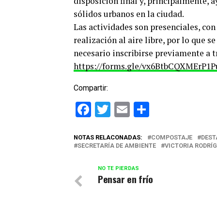
disposición final y, principalmente, a
sólidos urbanos en la ciudad.
Las actividades son presenciales, con
realización al aire libre, por lo que s
necesario inscribirse previamente a t
https://forms.gle/vx6BtbCQXMErP1P
Compartir:
Facebook
Twitter
Email
Comparti
NOTAS RELACONADAS:
COMPOSTAJE
DEST
SECRETARÍA DE AMBIENTE
VICTORIA RODRÍ
NO TE PIERDAS
Pensar en frío