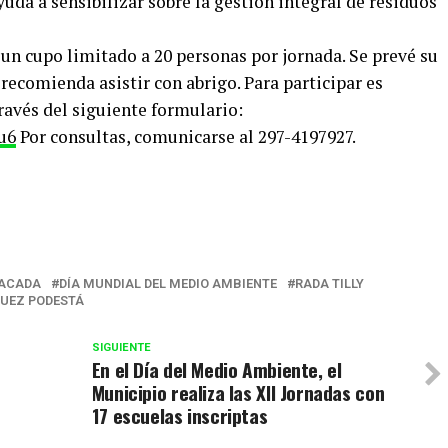
yuda a sensibilizar sobre la gestión integral de residuos
 un cupo limitado a 20 personas por jornada. Se prevé su
e recomienda asistir con abrigo. Para participar es
ravés del siguiente formulario:
u6
Por consultas, comunicarse al 297-4197927.
r
ACADA
DÍA MUNDIAL DEL MEDIO AMBIENTE
RADA TILLY
GUEZ PODESTÁ
SIGUIENTE
En el Día del Medio Ambiente, el
Municipio realiza las XII Jornadas con
17 escuelas inscriptas