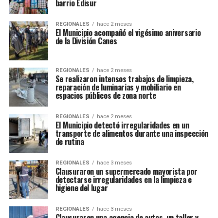
barrio Edisur
REGIONALES
hace 2 meses
El Municipio acompañó el vigésimo aniversario
de la División Canes
REGIONALES
hace 2 meses
Se realizaron intensos trabajos de limpieza,
reparación de luminarias y mobiliario en
espacios públicos de zona norte
REGIONALES
hace 2 meses
El Municipio detectó irregularidades en un
transporte de alimentos durante una inspección
de rutina
REGIONALES
hace 3 meses
Clausuraron un supermercado mayorista por
detectarse irregularidades en la limpieza e
higiene del lugar
REGIONALES
hace 3 meses
Clausuraron una agencia de autos, un taller y