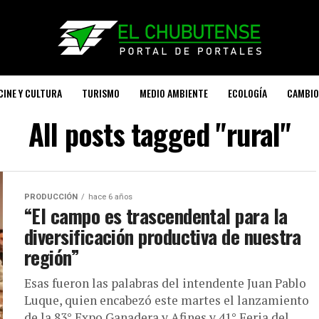
CINE Y CULTURA
TURISMO
MEDIO AMBIENTE
ECOLOGÍA
CAMBIO
All posts tagged "rural"
PRODUCCIÓN
hace 6 años
“El campo es trascendental para la
diversificación productiva de nuestra
región”
Esas fueron las palabras del intendente Juan Pablo
Luque, quien encabezó este martes el lanzamiento
de la 83° Expo Ganadera y Afines y 41° Feria del...