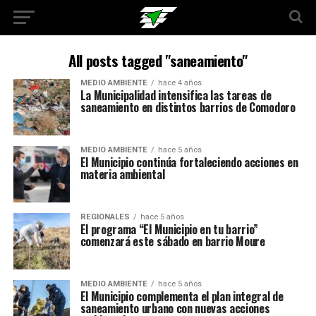
All posts tagged "saneamiento"
MEDIO AMBIENTE
hace 4 años
La Municipalidad intensifica las tareas de
saneamiento en distintos barrios de Comodoro
MEDIO AMBIENTE
hace 5 años
El Municipio continúa fortaleciendo acciones en
materia ambiental
REGIONALES
hace 5 años
El programa “El Municipio en tu barrio”
comenzará este sábado en barrio Moure
MEDIO AMBIENTE
hace 5 años
El Municipio complementa el plan integral de
saneamiento urbano con nuevas acciones