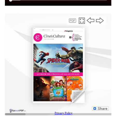
estructural comprobado ni inspección técnica
obligatoria, quedando el procedimiento y la verificación
sujetos a la reglamentación que determine el Poder
Ejecutivo.
La autoridad de aplicación será la secretaría de
Gobierno, Modernización y transparencia, asegurando
control y trazabilidad. La vigencia del documento se
extenderá durante todo el período que dure la
emergencia y sus eventuales prórrogas. Asimismo, la
norma invita a la Provincia y al Estado Nacional a
reconocer el certificado, fortaleciendo su validez
institucional ante terceros.
Desde el Municipio se aclara que, si bien el certificado
acredita la afectación, no obliga a las entidades
financieras a otorgar créditos ni fija montos, tasas o
condiciones, quedando cualquier decisión
exclusivamente en manos de cada institución.