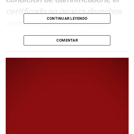
certificado no genera derechos
CONTINUAR LEYENDO
económicos automáticos ni
obligaciones para el organismo
COMENTAR
emisor. No obstante, puede ser
presentado ante distintas
instituciones públicas o privadas
para gestionar eventuales
beneficios de carácter bancario
o impositivo.
La Municipalidad de Comodoro Rivadavia extenderá, a
partir de este lunes 9 de febrero, el Certificado
Municipal de Afectación por Emergencia Geológica y