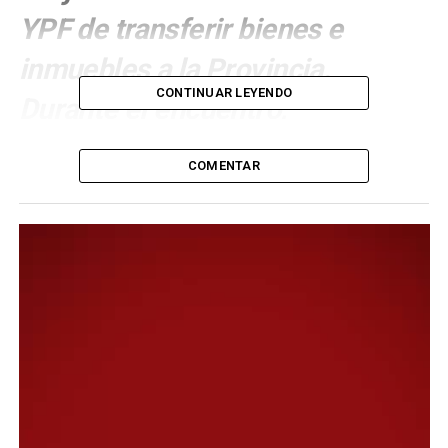
YPF de transferir bienes e
inmuebles a la Provincia.
CONTINUAR LEYENDO
Durante el encuentro,
manifestaron su preocupación
COMENTAR
por el futuro del patrimonio
histórico de la ciudad y exigieron
que la empresa se haga cargo de
los pasivos ambientales que
dejó en la región.
El intendente Othar Macharashvili y dirigentes políticos
y gremiales de la ciudad, avanzaron este jueves en una
agenda común para expresar su rechazo total al