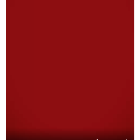
traspaso arbitrario de tierras y bienes de YPF al
gobierno provincial, por considerar la decisión
inconsulta y contraria a los intereses históricos de
Comodoro Rivadavia.
De la reunión participaron el legislador nacional Juan
Pablo Luque; los diputados provinciales Vanesa Abril,
Juan Pais y Gustavo Fita; los concejales Maite Luque,
Ariel Montenegro, Gabriela Simunovic, Ezequiel Cufré,
Mariela Aguilar y Marcos Panquilto; el secretario
general de UOCRA, Raúl Silva y los miembros del
gabinete Municipal: Sergio Bohe, Bruno Hernández y
Andrés Blanco, quienes coincidieron en la necesidad de
defender el patrimonio histórico, cultural e institucional
de la ciudad.
Durante la reunión, los participantes expresaron su
fuerte rechazo a la decisión adoptada por la petrolera,
al considerar que se trata de una medida que desconoce