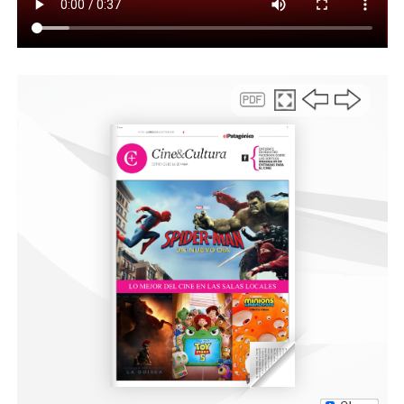
la historia, la identidad y el vínculo que la ciudad
mantiene con la empresa desde hace más de un siglo.
En ese contexto, se cuestionó y se tildó “como una falta
de respeto”, las decisiones adoptadas arbitrariamente
por YPF, al entender que Comodoro Rivadavia, no fue
tenida en cuenta al momento de la cesión de inmuebles
y tierras, sobre todo porque fue la que siempre aportó
recursos y trabajadores en pos del crecimiento de la
compañía a nivel nacional.
En la misma línea, coincidieron también en que la ciudad
debe ser reconocida como la legítima depositaria
histórica y moral de estos bienes, por lo que exhortaron
a las partes intervinientes, a revisar la decisión y
garantizar que el patrimonio vinculado a la actividad
petrolera permanezca bajo la órbita del ejido municipal.
Asimismo, se adelantó que continuará exigiendo a YPF,
que asuma la responsabilidad por los pasivos