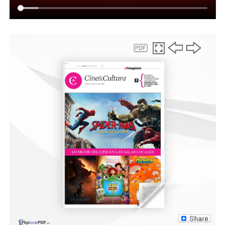
Semillitas del Sur alimentos saludables, Madre
Naturaleza, Flor de Pan Panadería y Pastelería Gluten
Free, Umami Restó y Casa de Té, Turclama Fiambrería,
Arte Sano sin TACC, Panadería Amapola Gluten Free y
Dulce Deleite Gluten Free, además de preparaciones
elaboradas por los cocineros invitados.
“Durante el taller realizaremos una demostración
práctica para que cada participante pueda llevarse
varias recetas y animarse a hacerlas en casa,
compartiéndolas en familia y con los más pequeños”,
destacaron desde la Secretaría de Desarrollo Social y
Salud.
La propuesta combina aprendizaje, disfrute y
promoción de una alimentación inclusiva, reforzando el
compromiso del municipio con la salud y el bienestar de
toda la comunidad.