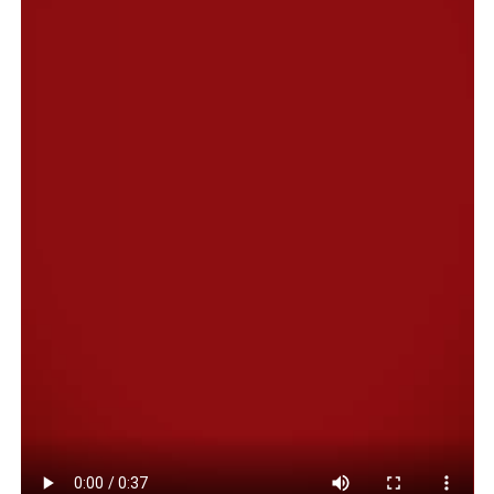
La actividad se realizará el domingo 31 de agosto, de 16
a 20:30 horas, en el Centro Cultural Rada Tilly. La
participación es libre, gratuita y no requiere inscripción
previa.
En el marco del Mes de las Infancias, la jornada tendrá
como eje la preparación de una mesa dulce infantil,
pensada especialmente para que los más pequeños
puedan disfrutar de recetas seguras y deliciosas. La clase
estará a cargo de los cocineros invitados Mauri Mansilla
y Liliana Coronel, con la presentación de Facu Ponce.
Al finalizar, habrán stands de comercios y
emprendedores que ofrecen productos sin TACC,
brindando la oportunidad de conocer nuevas
alternativas y llevar opciones saludables a casa.
Como cierre de la jornada, se realizarán sorteos de
productos sin gluten de Chía Almacén Natural,