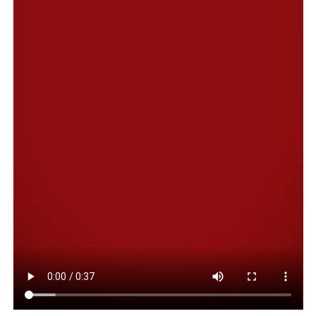
creatividad e innovación, aplicaciones satelitales,
cambio climático, energía solar fotovoltaica, clima
espacial y gestión de residuos espaciales, acompañados
por 34 mentores de INVAP, CONAE, CONICET,
Comodoro Conocimiento y la UNPSJB.
El evento que se desarrolla durante 48 horas
consecutivas, cierra el domingo a la noche con la
presentación de los proyectos finales que competirán
para ser evaluados por la NASA, reafirmando a
Comodoro Rivadavia como un referente de innovación y
talento joven en la región.