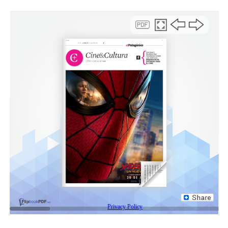
DESTACADA
LILIANA PERALTA
PAPÁ NOEL
REYES MAGOS
SIGUIENTE
El Municipio avanza con trabajos de semaforización y
reparación en distintos puntos de la ciudad
NO TE PIERDAS
COMUNICADO POR TRABAJOS DE CATEO AL BORDE DE LA
RUTA NACIONAL N°3