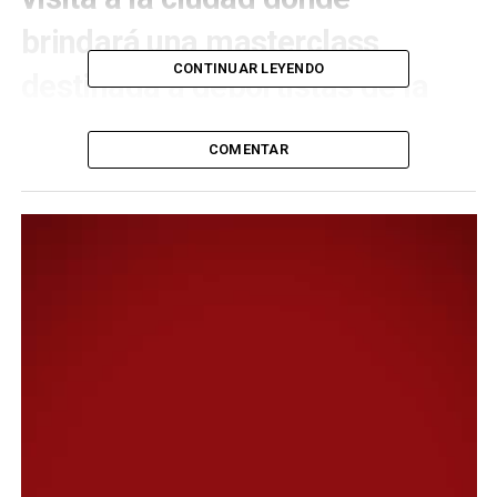
brindará una masterclass
CONTINUAR LEYENDO
destinada a deportistas de la
ciudad.
COMENTAR
El encuentro contó también con la participación del
director general de Deportes del Ente Autárquico
Comodoro Deportes, Martín Gurisich, y se desarrolló
como antesala de una jornada que quedará marcada
como un hecho histórico para el deporte de la ciudad y
la región.
Durante la reunión, el intendente destacó la
importancia de este tipo de visitas para el crecimiento
del deporte comodorense y el fortalecimiento de los
vínculos internacionales. “La presencia de Choi Jung
Hwa en Comodoro Rivadavia, en el marco de su primera
visita a la Patagonia -aunque ya ha estado