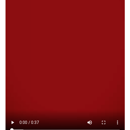
anteriormente en el país-, pone de manifiesto el nivel
alcanzado por el taekwondo en la ciudad”, expresó el
jefe comunal.
Por su parte Gurisich, señaló que la disciplina atraviesa
un momento de crecimiento sostenido a nivel local, al
decir que “el taekwondo es una de las artes marciales
que más se ha desarrollado en Comodoro, con una
fuerte presencia en distintos barrios y una importante
cantidad de practicantes. Hoy, alrededor de 150
deportistas forman parte de esta disciplina en la
ciudad”.
En relación a la capacitación, explicó que “contar con
una masterclass dictada por el hijo del creador del
taekwondo es una oportunidad única para nuestros
deportistas. No solo es un hecho histórico, sino también
una instancia de aprendizaje que va a dejar herramientas
para seguir creciendo”.