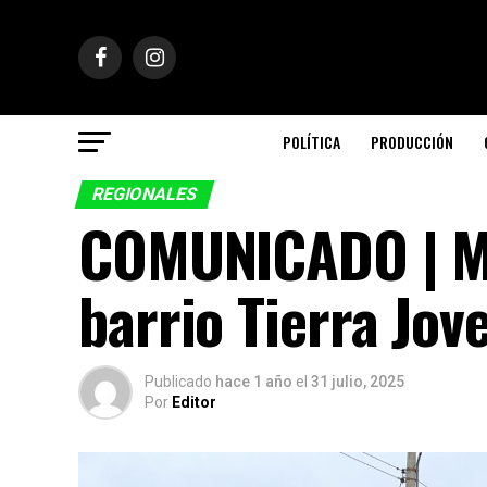
POLÍTICA
PRODUCCIÓN
REGIONALES
COMUNICADO | Mej
barrio Tierra Jov
Publicado
hace 1 año
el
31 julio, 2025
Por
Editor