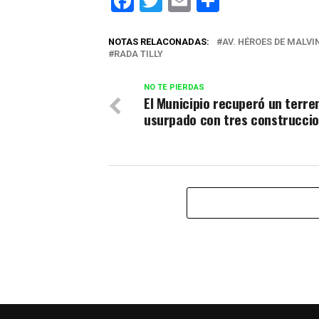
Facebook
Twitter
Email
Comparti
NOTAS RELACONADAS:
AV. HÉROES DE MALVI
RADA TILLY
NO TE PIERDAS
El Municipio recuperó un terre
usurpado con tres construcci