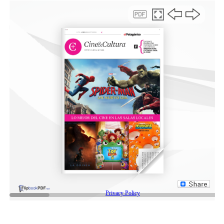
castraciones a gran escala y se debatirá sobre las
acciones que la comunidad puede llevar adelante para
contribuir a la solución de la problemática.
Desde la organización remarcaron que el abandono, el
maltrato y los riesgos sanitarios forman parte de las
consecuencias derivadas de la sobrepoblación animal e
invitaron a la comunidad a participar y difundir la
convocatoria.
Compartir:
Facebook
Twitter
Email
Compartir
NOTAS RELACONADAS:
BARRIO JUAN XXIII
COMODORO ANIMAL
COMODORO RIVADAVIA
DESTACADA
PROGRAMA DE EQUILIBRIO POBLACIONAL
SOBREPOBLACIÓN ANIMAL
SIGUIENTE