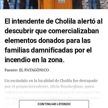
El intendente de Cholila alertó al
descubrir que comercializaban
elementos donados para las
familias damnificadas por el
incendio en la zona.
Fuente: EL PATAGÓNICO
Un escándalo en la localidad de Cholila fue destapado
por el propio intendente, Silvio Boudargham, quien
radicó una denuncia contra un grupo de personas a las
que descubrió que comercializaban elementos donados
para las familias damnificadas por el incendio en la
CONTINUAR LEYENDO