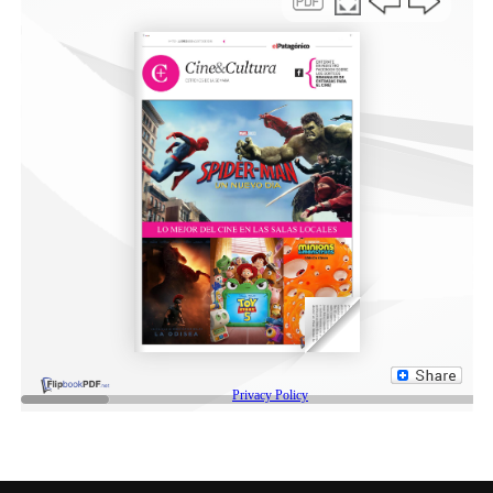
NOTAS RELACONADAS:
CHOLILA
COMARCA ANDINA
DESTACADA
INCENDIO FORESTAL
SILVIO BOUDARGHAM
SIGUIENTE
#VeranoConSalud: el Municipio cerró el primer mes del
programa con una amplia participación comunitaria
NO TE PIERDAS
Alerta amarilla por lluvias intensas: semana inestable