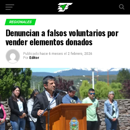
REGIONALES
Denuncian a falsos voluntarios por
vender elementos donados
Publicado
hace 6 meses
el
2 febrero, 2026
Por
Editor