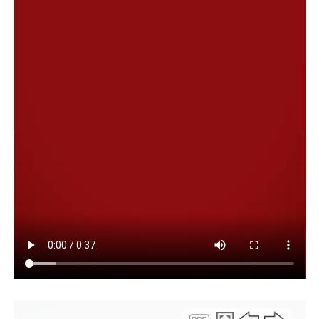
participando de dicha operación fraudulenta,
constatando la presencia de un camión con 60 tanques
de agua de 1.200 litros cada uno. Al entrevistar al chofer
del vehículo, este se justificó argumentando que había
«5 o 6 tanques donados para entregar», pero que, como
no se había logrado recaudar el dinero suficiente para
podar entregar el resto en calidad de donación, los
estaban ofreciendo al público a un «precio moderado»
de entre $110 mil y $150 mil.
Los agentes giraron las actuaciones iniciadas por
Boudargham a la Fiscalía de la Comarca Andina, y si bien
no hubo personas detenidas, avanza la investigación
para determinar puntualmente lo ocurrido con
donaciones que debían llegar a los vecinos de Cholila.
Compartir:
Facebook
Twitter
Email
Compartir