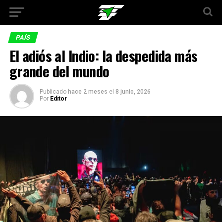
PAÍS
El adiós al Indio: la despedida más
grande del mundo
Publicado
hace 2 meses
el
8 junio, 2026
Por
Editor