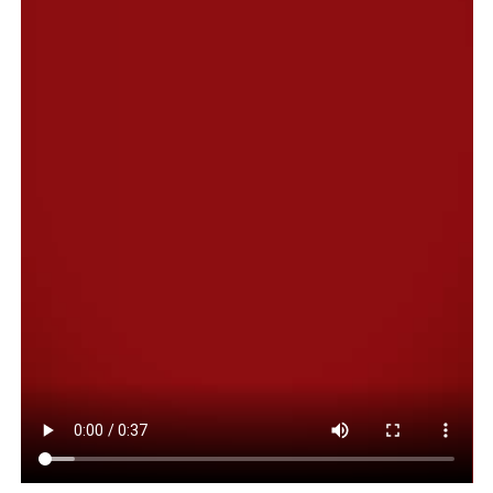
En la estación de Sarandí, la máquina se detiene y el
guardia invita a los ricoteros a bajar. Claro, la estación
cardinal del velatorio del Indio Solari, Villa Domínico,
está cerrada. O colapsada. Pero no está. Tampoco
importa.
“Vamos Redondos con huevo vaya al
frente”,
canta el grupo que aguarda para retirarse y
enfilar hacia Avenida Mitre. Aquella será, por un rato, su
consigna, su
mot d’ordre
.
“Uh”, se oye. “Uhhh”. “¡¡¡Uhhh!!!”. Aquellas son
exclamaciones espontáneas que produce
el tamaño de
la fila.
No se divisa dónde arranca, ni dónde termina. Es
una fila y punto. Es —literalmente, parafraseando al
Indio—
un océano de gente.
“Aguante el Globo”, le dice
un beodo a unos hinchas de Boca. No se sabe si por
cofradía o confusión, pero hoy —acá— no fue por
provocación. Los protocolos de las misas ricoteras son,
más que nunca, de
amor y paz.