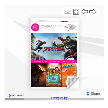
Sorteando el humo de las parrillas improvisadas por
Avenida Mitre, el supermercado Coto de Sarandí se
convierte en héroe: durante la larga jornada, será
una
posta para estirar las patas, comprar provisiones e ir
al baño.
Una señora que anduvo perdida en la Nube de
Valencia sale con carita de
out of context
con unas
bolsas llenas de naranjas y otras repletas de salchichas.
La imagen es dantesca y alucinante. Cuando entró
apaciblemente para su paseo dominical, no pensaba ver
a esta tromba. Pero ahora el monstruo está ahí.
Flamean banderas de Argentina y el coro de vendedores
y pícaros varios ofrece Fernet, cerveza, coca,
choripanes, hamburguesas, bondiolas y hasta… ¡chorizo
a la pomarola! Al toque, la letra de “Tarea Fina”
emociona a unos cuantos y la vibra cambia cuando un
hombre en bicicleta pela un altavoz con
las estrofas de
la marcha peronista,
que subraya con un altivo “¡Viva