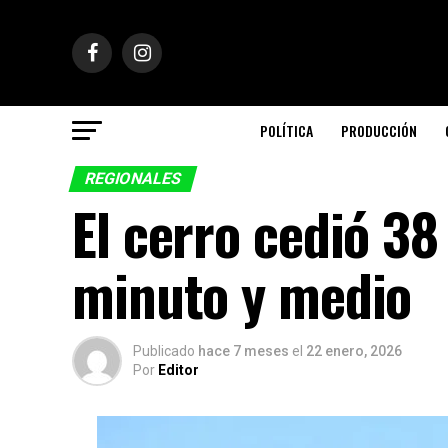
POLÍTICA
PRODUCCIÓN
REGIONALES
El cerro cedió 3
minuto y medio
Publicado
hace 7 meses
el
22 enero, 2026
Por
Editor