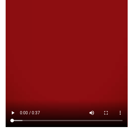
Compartir:
Facebook
Twitter
Email
Compartir
NOTAS RELACONADAS:
COMODORO RIVADAVIA
CONCEJO DELIBERANTE
DESTACADA
EMPRESA MR
OMAR LATTANZIO
SIGUIENTE
Milei: “Logramos hacer cosas que ni los militares
lograron, y lo hicimos en tres meses”
NO TE PIERDAS
Las negociaciones en el Senado que definen el futuro de
Adorni