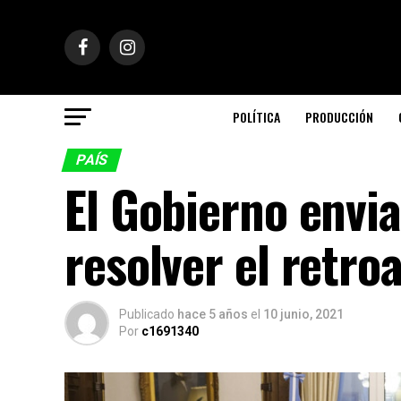
POLÍTICA
PRODUCCIÓN
PAÍS
El Gobierno envia
resolver el retro
Publicado
hace 5 años
el
10 junio, 2021
Por
c1691340