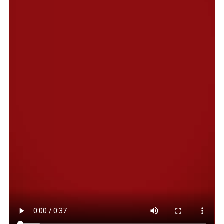
presidente del Centro de Veteranos de Guerra de
Malvinas, Víctor Contreras e integrantes de dicha
organización; el presidente de la Unión de Ex
Combatientes de Malvinas, Luis Agüero; además de
veteranos, familiares, representantes del Hospital
Alvear y del Hospital Regional, la banda militar “Capitán
Luis Candelaria” de la IX Brigada Aérea y vecinos de la
ciudad.
En ese contexto, el vecino del barrio Rodríguez Peña,
Mario Díaz, expresó su emoción al recordar a los
excombatientes al indicar “como cada año los llevamos
en el alma, justamente porque tenemos tres veteranos
de guerra de este lugar. Estamos con el corazón abierto,
emocionados. Recordamos a los que quedaron en
Malvinas custodiando nuestro suelo eternamente”.
Asimismo, destacó la importancia de sostener estos
espacios de memoria y señaló que “este es un acto