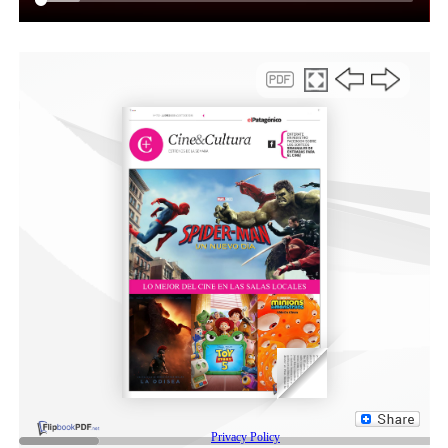
importantísimo para el barrio. No lo dejamos de hacer
porque el tema es no olvidar. Malvinas no se olvida. Es
un derecho, un espacio de todos los argentinos, un
sentimiento patrio que debe repetirse en cada rincón
del país”.
Por su parte, Víctor Contreras agradeció el
acompañamiento de la comunidad y subrayó el valor del
reconocimiento colectivo. “Es un orgullo venir al barrio
y ver a toda esta gente acompañando. La patria somos
todos y desde la niñez debemos aprender a respetar
nuestros símbolos y no olvidar lo que pasó en Malvinas”,
resaltó.
En su mensaje, también remarcó el compromiso y la
entrega de quienes participaron del conflicto al
describir “fuimos soldados de carne y hueso. Las
circunstancias vividas nos forjaron como hombres
responsables, con honor a la patria. Esa fue nuestra
mayor virtud y nuestra mejor arma”, al tiempo que