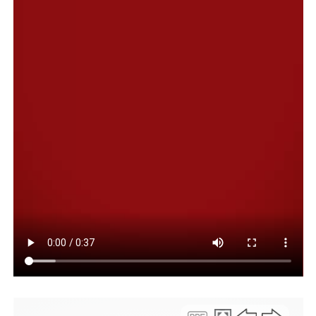
En tanto, el miércoles 27 podrían registrarse lluvias
aisladas tanto en la madrugada y la mañana como
durante la tarde y la noche. La probabilidad de
precipitaciones se ubicará entre el 10% y el 40%, con
temperaturas de entre 7°C y 10°C.
Compartir:
Facebook
Twitter
Email
Compartir
NOTAS RELACONADAS:
CLIMA
COMODORO RIVADAVIA
DESTACADA
SIGUIENTE
Rada Tilly celebró el 216° aniversario de la Revolución
de Mayo
NO TE PIERDAS
Tras las gestiones del intendente, operadoras de la
Cuenca apoyarán la ejecución de obras en el cerro
Hermitte