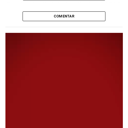
día en Comodoro Rivadavia y la región, sin probabilidad
de lluvias.
COMENTAR
Por la mañana, la temperatura se ubicará en torno a los
8°C, con viento del sudoeste entre 13 y 22 kilómetros
por hora. Durante la tarde se registrará la máxima
prevista de 14°C, acompañada por viento del sur con
velocidades de entre 23 y 31 km/h.
Hacia la noche, el cielo continuará mayormente nublado
y la temperatura descenderá hasta los 9°C. En ese tramo
del día, el viento rotará al noroeste y disminuirá su
intensidad, con velocidades estimadas entre 7 y 12 km/h.
Para el martes 26 de mayo también se esperan
condiciones estables y cielo mayormente nublado
durante toda la jornada. Las temperaturas oscilarán
entre los 6°C y los 13°C.