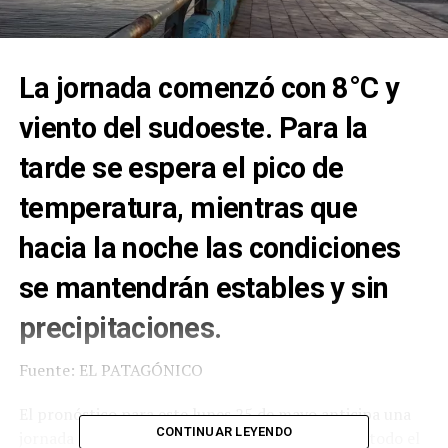
La jornada comenzó con 8°C y
viento del sudoeste. Para la
tarde se espera el pico de
temperatura, mientras que
hacia la noche las condiciones
se mantendrán estables y sin
precipitaciones.
Fuente: EL PATAGÓNICO
El pronóstico para este lunes 25 de mayo anticipa una
CONTINUAR LEYENDO
jornada con cielo mayormente nublado durante todo el