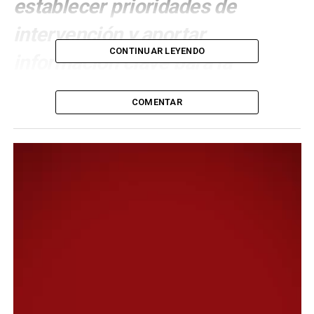
establecer prioridades de
intervención y aportar
CONTINUAR LEYENDO
información clave para la
elaboración del informe final de
COMENTAR
la consultora IATASA.
En el marco del seguimiento integral que lleva adelante
la Municipalidad de Comodoro Rivadavia en el barrio
Marquesado–Los Tilos, la Secretaría de Ordenamiento
Territorial continúa ejecutando el cronograma de
peritajes edilicios y estructurales, con el objetivo de
relevar las condiciones de las viviendas y avanzar en la
planificación de futuras acciones sobre el sector.
Las tareas son realizadas por el ingeniero Sardón y
forman parte de un proceso de evaluación técnica
impulsado por el Municipio, que busca determinar el