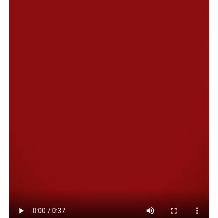
estado de cada inmueble y establecer un orden de
intervención, priorizando aquellas construcciones que
presenten mayores niveles de riesgo.
En ese contexto, el pasado 5 de junio se dio inicio a las
inspecciones y relevamientos técnicos en las manzanas
31 y 32, mientras que este miércoles 11 de junio se
continuará con los trabajos para completar la
evaluación de ambos sectores.
Posteriormente, el cronograma prevé inspecciones en la
manzana 33 el día 16 de junio, y en la manzana 34
durante la jornada del 18 de junio, avanzando de manera
progresiva sobre las viviendas relevadas.
Cabe resaltar que, personal municipal se comunicará de
forma individual con cada grupo familiar para coordinar
la fecha y el horario correspondiente a la inspección de
su vivienda. Asimismo, en aquellos casos en que los