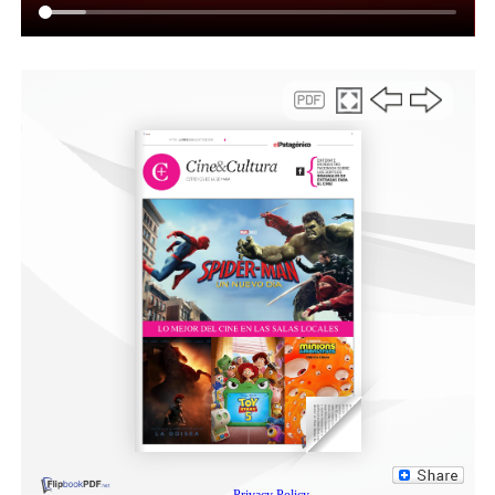
vecinos no puedan encontrarse presentes en el turno
asignado, se programará una nueva visita para
garantizar que ninguna familia quede excluida del
proceso.
Asimismo, todas las evaluaciones y conclusiones que
surjan de estas inspecciones estarán sujetas al informe
final que emitirá la consultora IATASA, organismo
técnico responsable de los estudios integrales que se
desarrollan en el sector.
De esta manera, el Municipio continúa trabajando con
criterios técnicos y acompañamiento permanente a las
familias, priorizando la seguridad de los vecinos y la
obtención de información objetiva que permita avanzar
en la toma de decisiones futuras.
Compartir: