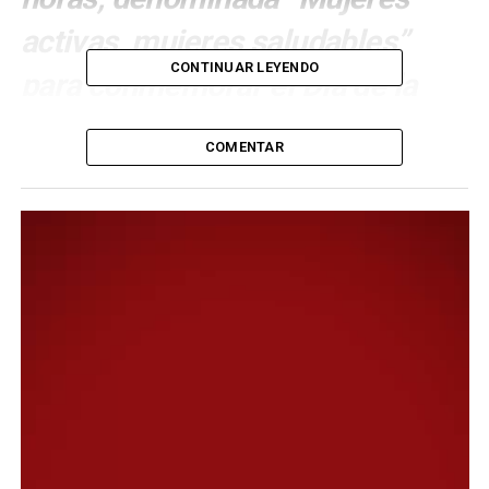
activas, mujeres saludables”
CONTINUAR LEYENDO
para conmemorar el Día de la
Actividad Física. Mientras que, la
COMENTAR
segunda será en el CAPS
Fracción XIV, desde las 13:00
horas, con el programa
Medicamentos Solidarios para
acceder a tratamientos de
patologías crónicas.
Con el objetivo de profundizar las políticas de
promoción y prevención de la salud que lleva adelante la
gestión encabezada por el intendente Othar