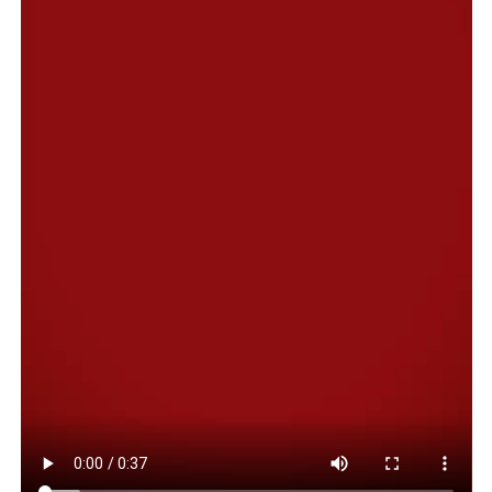
Macharashvili, desde la cartera sanitaria municipal se
anunciaron las distintas propuestas que se llevarán
adelante el próximo fin de semana para facilitar el
acceso a los controles y atenciones básicas a los vecinos
de la ciudad.
La primera actividad está enmarcada en el Día Mundial
de la Actividad Física que se conmemora cada 6 de abril.
En esta oportunidad, se prevé el encuentro “Mujeres
activas, mujeres saludables”, en el Centro de Salud Stella
Maris, ubicado en Avenida Perón y Lorenzo Gastaldi, a
partir de las 12 horas.
En ese contexto, se realizarán consultas de clínica
médica, obstetricia, electrocardiogramas sin necesidad
de orden médica, testeos de ITS (Infecciones de
Transmisión Sexual), vacunación, prácticas de
enfermería y se podrán gestionar pedidos de
laboratorios generales, ecografías mamarias y