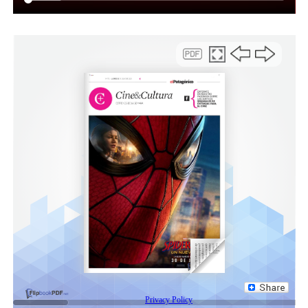
nosotros queremos hacer en Alto Río Senguer,
pensando en la iniciativa AquaPatagonia, que es un
proyecto muy grande e importante, basado en un
sistema RAS (recirculación de agua). Nuestro deseo es
generar una alianza estratégica y hacer nuestro aporte”.
“Lo más importante es que en Chubut, de forma
conjunta, se pueda llevar adelante una actividad que va a
traer mucho trabajo y un gran beneficio económico”,
concluyó.