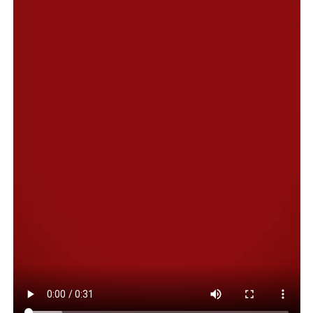
donde la piscicultura en general genera además una
cadena de valor muy extensa, con una gran cantidad de
empleos y una riqueza que además crece de manera
permanente. En nuestra región tenemos muchas
posibilidades de replicar eso, ya que Argentina es uno de
los países que más expectativa tiene de desarrollar esa
industria. Somos conscientes de eso y estamos
trabajando en esa dirección”.
“Apenas asumimos, comenzamos el proyecto del
Observatorio Oceanográfico, donde justamente se
realizan los estudios preliminares y necesarios para ver
en qué condiciones debemos avanzar y estas visitas nos
llenan de expectativas, por lo que hemos comprometido
nuestra colaboración para que la inversión sea viable y
cuanto antes”, sostuvo Zárate.
Por su parte, Patricio Bravo Galleguillos, indicó que,
durante la visita al intendente, “comentamos lo que