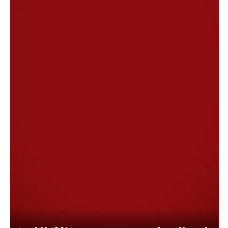
diferentes obras de ampliación de servicios públicos que
llegarán a distintos barrios de la ciudad.
Al respecto, el secretario Luis Romero, destacó el
trabajo del Ejecutivo, indicando que “estamos trabajando
como un bloque de gestión, asumiendo los compromisos
y dando la cara, porque somos un Municipio con un
Estado presente”.
En cuanto a las obras, el funcionario indicó que se trata
de trabajos de distinta índole como gas, reconstrucción
de pavimento, agua y otras tareas que venían en curso y
que permiten generar empleo para los obreros de la
construcción. “Dijimos que en el segundo semestre
íbamos a llegar con una ocupación de 250 compañeros
de la UOCRA y eso se está plasmando en una realidad”,
valoró Romero.
Finalmente, el secretario se refirió a dos obras grandes