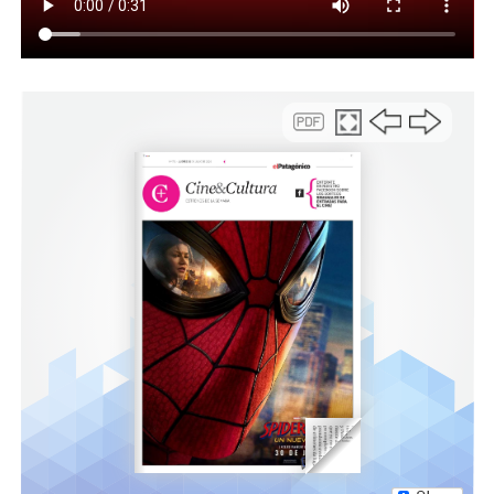
que ocuparán una importante cantidad de mano de
obra, como son el Centro de Encuentro del barrio Abel
Amaya y el Estadio del Centenario. En ese sentido,
apuntó que la primera “es una obra que nos interesa
darle continuidad, la tenemos presupuestada y le
comentamos a Silva que podría ser licitada este año”.
Respecto a la segunda, indicó que “hablamos de un
resguardo de la obra realizada, una cobertura del techo
y un cerramiento. Eso también incrementaría la
ocupación UOCRA”.
“Van a tomar a un grupo importante de mano de obra”
Por su parte, el secretario general de la UOCRA, Raúl
Silva, se retiró del encuentro satisfecho al expresar que
“nos juntamos con el intendente para hablar de obras y
me voy contento, porque con las licitaciones que han
sacado en estos últimos días hemos reincorporado
alrededor de 30 compañeros”.