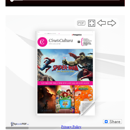
a nuestro país”.
Cabe recordar, que actualmente los Veteranos de
Malvinas gozan de un beneficio del 90% en el valor de la
hora del SEM, por lo cual solo pagan el 10% del total en
el estacionamiento.
Los veteranos de guerra que deseen acceder a estos
beneficios pueden hacerlo, de forma presencial, de 8:15
a 14:00 horas, en las oficinas de la Secretaría de
Recaudación ubicadas en el centro de la ciudad, Área
Central de Km. 3, CCK8 y en las dependencias ubicadas
en la calle Almirante Brown.
Beneficios para comerciantes
Por otro lado, Perea se refirió a los beneficios vigentes
para comerciantes teniendo en cuenta la difícil
situación que se vive a nivel nacional, al afirmar que