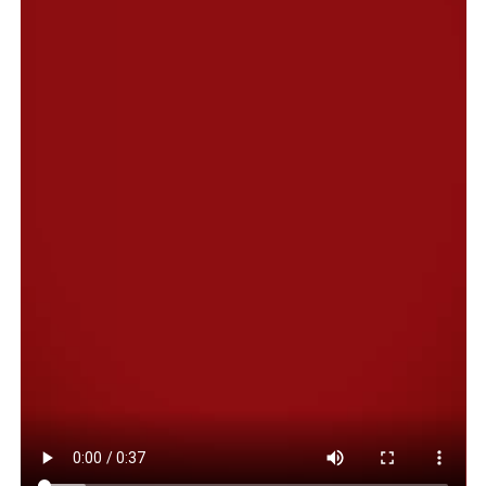
Continuando en ese tenor, recalcó que lo que se busca
con estos beneficios es “brindar la mayor cobertura
posible a este sector de la sociedad tan afectado por las
políticas públicas a nivel nacional. Desde el Municipio, el
intendente Othar Macharashvili y el viceintendente
Maximiliano Sampaoli nos dieron el mandato de tratar
de contener y acompañar a jubilados, pensionados y
veteranos de guerra en este duro momento”.
Transferencia de eximiciones y descuentos
Del mismo modo, el funcionario sostuvo que “en la
última sesión del Concejo Deliberante, por un trabajo
mancomunado con el viceintendente y el concejal Ariel
Montenegro, a pedido de los veteranos de guerra, se
aprobó una ordenanza en la cual los beneficios de
exención que gozan puedan transferirse al cónyuge en
caso de fallecimiento. Esto brinda tranquilidad al grupo
familiar de cada una de las personas que han dado tanto