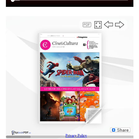
Precisamente, la cúpula del PJ dejó claro que
Ficha
Limpia es parte de “una persecución sistemática que
lleva años”
contra CFK y que comenzó con la aparición
de múltiples “causas judiciales sin pruebas”.
Denunció que esas
causas fueron encabezadas por
“jueces y fiscales que jugaban al tenis o formaban
equipos de fútbol con funcionarios del macrismo”
,
en alusión al fiscal Diego Luciani y al juez Rodrigo
Giménez Uriburu, que fueron parte de la causa Vialidad
en la que Cristina fue proscripta de la vida política
argentina.
“
La sentencia arbitraria en la causa Vialidad fue
parte de ese engranaje
: una condena sin pruebas, sin
garantías, sin verdad”, pero como “ese intento no
alcanzó, ahora buscan revestir (la proscripción) de
legalidad”, a través de Ficha Limpia.