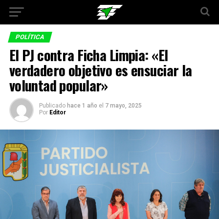
POLÍTICA
El PJ contra Ficha Limpia: «El
verdadero objetivo es ensuciar la
voluntad popular»
Publicado
hace 1 año
el
7 mayo, 2025
Por
Editor