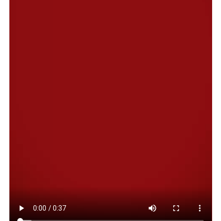
Quienes promueven esa ley lo hacen porque
“saben que
Cristina no representa solo una candidatura”
sino
que
“es sinónimo de un proyecto de país justo,
inclusivo, con soberanía política, independencia
económica y justicia social”
.
“Representa la dignidad del pueblo trabajador y la
memoria viva de las conquistas populares. Por eso
la persiguen: porque no se entrega, porque no se
arrodilla, porque no transa”
, puntualizó la
declaración.
El PJ, además, insistió en develar que esa iniciativa “no
persigue otra cosa que proscribir” en lo inmediato a la
exmandataria, pero posteriormente a todo aquel
dirigente que represente los mismos intereses que la
expresidenta y contra quien se desate una andanada
judicial.