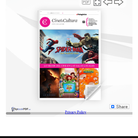
eléctrica se mantiene únicamente por razones de
seguridad, mientras que el gas y el agua continúan
cortados.
En el caso del agua potable, señalaron que el suministro
de la Sociedad Cooperativa Popular Limitada (SCPL) fue
interrumpido por pedido del municipio ante la falta de
certezas sobre el estado de las cloacas y el riesgo que
implicaría habilitar el paso de agua por las cañerías.
Respecto al gas, aseguran que no recibieron información
oficial de Camuzzi sobre plazos, condiciones técnicas ni
protocolos para su restitución.
La falta de definiciones también impacta en las
gestiones administrativas. Vecinos indicaron que, al
consultar en la SCPL sobre cómo proceder con los
servicios que se debitan automáticamente, no
obtuvieron “respuestas claras ni directivas formales”, lo
que incrementa la preocupación en un contexto