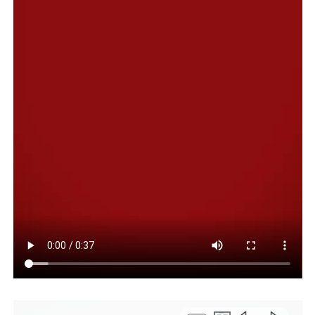
municipales habrían señalado que algunas casas
resultan directamente “inhabitables”, mientras que
otras no se encuentran en condiciones seguras para
permanecer en ellas.
Pero los vecinos remarcan que estas advertencias
fueron realizadas “de manera verbal, durante las
recorridas de evaluación”, sin que hasta el momento se
haya entregado un informe técnico oficial, por escrito y
firmado, que respalde esas conclusiones o establezca
“criterios claros sobre los niveles de riesgo y las medidas
a adoptar”.
SERVICIOS CORTADOS
En paralelo, hay familias cuyas viviendas no presentan
daños estructurales visibles, pero que hoy resultan muy
difíciles de habitar debido a la interrupción de servicios
esenciales. Desde el barrio explicaron que la energía