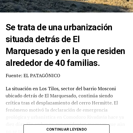
Se trata de una urbanización
situada detrás de El
Marquesado y en la que residen
alrededor de 40 familias.
Fuente: EL PATAGÓNICO
La situación en Los Tilos, sector del barrio Mosconi
ubicado detrás de El Marquesado, continúa siendo
crítica tras el desplazamiento del cerro Hermitte. El
fenómeno motivó la declaración de emergencia
geológica y urbanística en Comodoro Rivadavia hace ya
diez días. Sin embargo, sus residentes aseguran que aún
CONTINUAR LEYENDO
no se traduce en “respuestas concretas”.