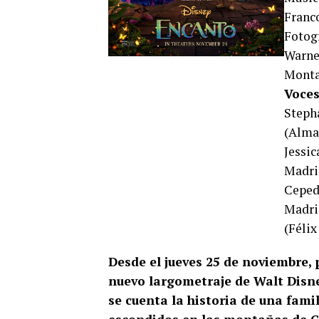
Franc
Fotog
Warne
Monta
Voces
Stepha
(Alma 
Jessi
Madri
Ceped
Madrig
(Félix
Desde el jueves 25 de noviembre, 
nuevo largometraje de Walt Disn
se cuenta la historia de una fami