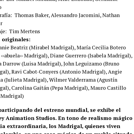
o
rafía: Thomas Baker, Alessandro Jacomini, Nathan
r
je: Tim Mertens
 originales:
nie Beatriz (Mirabel Madrigal), María Cecilia Botero
‹‹abuela›› Madrigal), Diane Guerrero (Isabela Madrigal),
ca Darrow (Luisa Madrigal), John Leguizamo (Bruno
gal), Ravi Cabot-Conyers (Antonio Madrigal), Angie
a (Julieta Madrigal), Wilmer Valderrama (Agustín
al), Carolina Gaitán (Pepa Madrigal), Mauro Castillo
 Madrigal)
participando del estreno mundial, se exhibe el
ey Animation Studios.
En tono de realismo mágico
lia extraordinaria, los Madrigal, quienes viven