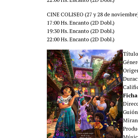
CINE COLISEO (27 y 28 de noviembre
17:00 Hs. Encanto (2D Dobl.)
19:30 Hs. Encanto (2D Dobl.)
22:00 Hs. Encanto (2D Dobl.)
Título
Géner
Orig
Duraci
Califi
Ficha
Direc
Guión
Miran
Produ
Músic