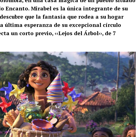
olombia, en una casa mágica de un pueblo situado
o Encanto. Mirabel es la única integrante de su
 descubre que la fantasía que rodea a su hogar
 la última esperanza de su excepcional círculo
ta un corto previo, ‹‹Lejos del Árbol››, de 7