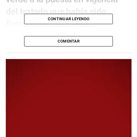
del tratado que había sido
CONTINUAR LEYENDO
firmado formalmente
a
mediados de febrero
y cuya
COMENTAR
aplicación quedó condicionada
a una revisión por parte del
Consejo europeo.
Fuente: PÁGINA 12
A través de un comunicado, el organismo informó que
envió una
“nota verbal”
a Paraguay, país depositario de
los tratados del Mercosur. Allí se informa que
la
Comisión Europea ha dado el último paso
procedimental necesario para la aplicación
provisional
, de conformidad con la decisión del Consejo