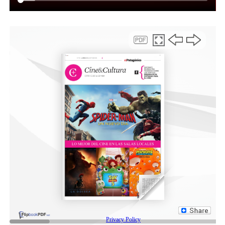
hayan notificado a la UE antes de finales de marzo.
Los países que dieron ese paso adelante
fueron
Argentina, Brasil y Uruguay
, mientras que
Paraguay ratificó recientemente el acuerdo y la
Comisión Europea espera que envíe su notificación en
breve.
Qué cambia con el anuncio de la
UE
La luz verde habilitada por Bruselas no implica la
entrada en vigor plena del tratado comercial
, que
aún depende de la ratificación del Parlamento Europeo.
Antes de pronunciarse, la Eurocámara espera un
dictamen del Tribunal de Justicia de la Unión Europea
sobre si el acuerdo se ajusta a los tratados comunitarios.