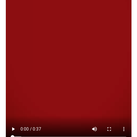
de la UE del pasado 9 de enero.
La aplicación provisional
garantiza la eliminación de
los aranceles
sobre determinados productos “desde el
primer día, lo que
crea normas predecibles para el
comercio y la inversión
”, recordó la Comisión, que
agregó
los sectores sensibles de la economía de la
UE “están plenamente protegidos
por sólidas
salvaguardias”.
“La Unión Europea ha notificado hoy a los países del
Mercosur el instrumento de aplicación provisional del
Acuerdo Comercial Provisional UE-Mercosur”, indicó el
Ejecutivo comunitario.
Esta nota significa que el acuerdo comercial
se aplicará
de forma provisional a partir del 1 de mayo entre la
UE y todos los países del Mercosur que hayan
completado sus procedimientos
de ratificación y lo