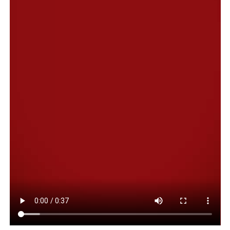
“Conjuro” de Juan Sánchez, que permanece abierta en el
Centro Cultural. La exposición puede recorrerse de
martes a viernes de 10 a 13 horas y de martes a domingo
de 18 a 20 horas, con entrada libre y gratuita.
Sobre el artista
Juan Francisco Sánchez es fotógrafo nacido en
Comodoro Rivadavia. Integró el colectivo M.A.F.I.A.
(Movimiento Argentino de Fotógrafos Independientes
Autoconvocados) entre 2012 y 2018 y participó en
numerosas muestras y festivales de fotografía en el país
y en el exterior.
Entre sus reconocimientos se destacan el Premio
Estímulo Francisco Ayerza (2023) y el premio al mejor
portfolio en el Festival Internacional de Fotografía de
Valparaíso (2020). También fue finalista en la Beca EFTI
de Madrid y seleccionado en convocatorias de Photo