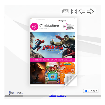
Vogue, participando del Vogue Festival en Milán en
2025. Actualmente reside y trabaja en Buenos Aires de
manera independiente.
La muestra “Conjuro” propone un universo visual donde
lo cotidiano se vuelve extraño y mágico. Animales, telas
y escenas simples se transforman en imágenes cargadas
de misterio, invitando a reflexionar sobre la fotografía
como intento —siempre incompleto— de capturar el
mundo.
Compartir:
Facebook
Twitter
Email
Compartir
NOTAS RELACONADAS:
CENTRO CULTURAL
COMISARÍA DE LA MUJER
COMODORO RIVADAVIA
DESTACADA
DÍA DE LA MUJER
PASEO VILLALOBOS
RADA TILLY