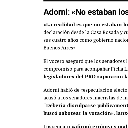
Adorni: «No estaban lo
«La realidad es que no estaban lo
declaración desde la Casa Rosada y c
sus cuatro años como gobierno nacion
Buenos Aires».
El vocero aseguró que los senadores l
compromiso para acompañar Ficha Li
legisladores del PRO «apuraron la
Adorni habló de «especulación elector
acusó a los senadores macristas de m
“Debería disculparse públicament
buscó sabotear la votación», lanz
Lospennato
«afirmó errónea y mali