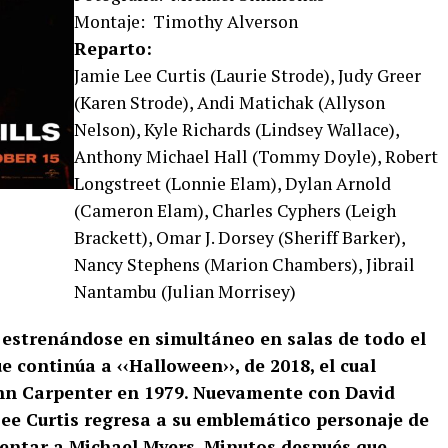
Montaje: Timothy Alverson
Reparto:
Jamie Lee Curtis (Laurie Strode), Judy Greer
(Karen Strode), Andi Matichak (Allyson
Nelson), Kyle Richards (Lindsey Wallace),
Anthony Michael Hall (Tommy Doyle), Robert
Longstreet (Lonnie Elam), Dylan Arnold
(Cameron Elam), Charles Cyphers (Leigh
Brackett), Omar J. Dorsey (Sheriff Barker),
Nancy Stephens (Marion Chambers), Jibrail
Nantambu (Julian Morrisey)
estrenándose en simultáneo en salas de todo el
ue continúa a ‹‹Halloween››, de 2018, el cual
ohn Carpenter en 1979. Nuevamente con David
ee Curtis regresa a su emblemático personaje de
frentar a Michael Myers. Minutos después que