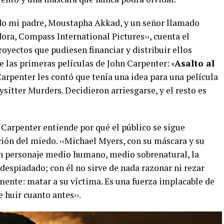
do mi padre, Moustapha Akkad, y un señor llamado
ora, Compass International Pictures››, cuenta el
yectos que pudiesen financiar y distribuir ellos
 las primeras películas de John Carpenter:
‹Asalto al
 Carpenter les contó que tenía una idea para una película
itter Murders. Decidieron arriesgarse, y el resto es
arpenter entiende por qué el público se sigue
ción del miedo. ‹‹Michael Myers, con su máscara y su
un personaje medio humano, medio sobrenatural, la
 despiadado; con él no sirve de nada razonar ni rezar
 mente: matar a su víctima. Es una fuerza implacable de
e huir cuanto antes››.