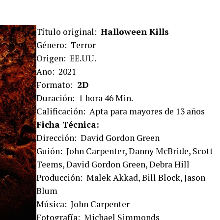
Título original:
Halloween Kills
Género: Terror
Origen: EE.UU.
Año: 2021
Formato:
2D
Duración: 1 hora 46 Min.
Calificación: Apta para mayores de 13 años
Ficha Técnica:
Dirección: David Gordon Green
Guión: John Carpenter, Danny McBride, Scott
Teems, David Gordon Green, Debra Hill
Producción: Malek Akkad, Bill Block, Jason
Blum
Música: John Carpenter
Fotografía: Michael Simmonds