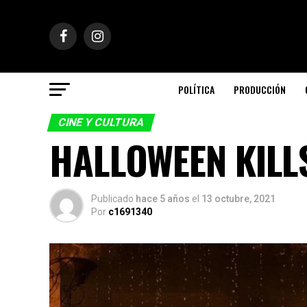
POLÍTICA
PRODUCCIÓN
CINE Y CULTURA
HALLOWEEN KILL
Publicado
hace 5 años
el
13 octubre, 2021
Por
c1691340