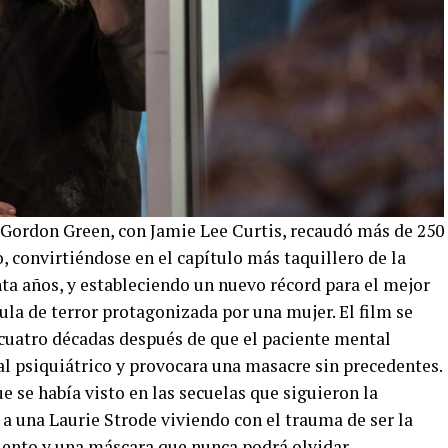
 Gordon Green, con Jamie Lee Curtis, recaudó más de 250
 convirtiéndose en el capítulo más taquillero de la
ta años, y estableciendo un nuevo récord para el mejor
ula de terror protagonizada por una mujer. El film se
cuatro décadas después de que el paciente mental
l psiquiátrico y provocara una masacre sin precedentes.
e se había visto en las secuelas que siguieron la
ó a una Laurie Strode viviendo con el trauma de ser la
ento y una máscara que nunca podrá olvidar.