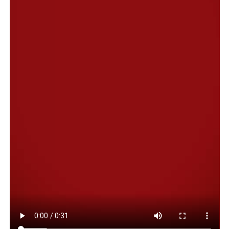
este dañino proyecto. La duda que persiste, al menos en
lo legislativo, es si habrá o no modificaciones al texto
aprobado en el Senado que reclaman incluso desde
algunos sectores aliados al gobierno en el Congreso.
El paro siempre estuvo en los discursos de los triunviros
de la CGT. Jorge Sola, Cristian Jerónimo y Octavio
Argüello lo dijeron en el acto que hicieron el pasado 18
de diciembre en Plaza de Mayo, pero -vale aclararlo- no
encabezaba la nómina de acciones prevista en el plan de
lucha que enarbolaban.
Ahora esta medida de acción directa, la más importante
de todas y prevista incluso en la Constitución Nacional,
comenzó a organizarse. Durante el encuentro virtual
que mantuvo el consejo directivo de la CGT se impuso
sin problemas el paro nacional. Eso sí, antes se
rechazaron propuestas que incluían una movilización.
Los integrantes del secretariado nacional, con apoyo de