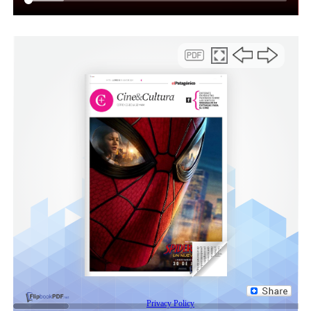
los sectores conocidos como Gordos e Independientes,
desactivaron la vuelta a la calle.
El miércoles a las 11 en la sede de la CGT, el triunvirato
informará oficialmente la realización de la huelga
nacional. Se espera que esté confirmada la sesión para el
día siguiente.
La opción por el paro tiene al menos dos motivos. Uno
de ellos es que la conducción sabe que no pueden
postergar más esta medida, mucho menos después de la
media sanción en el Senado. El otro motivo es que
lograron que se sumaran los gremios más importantes a
la hora de parar el país: los maquinistas de La
Fraternidad de Omar Maturano y la escurridiza Unión
Tranviarios Automotor (UTA).
Los trenes son los que transportan buena parte de los
trabajadores que llegan a la Ciudad de Buenos Aires