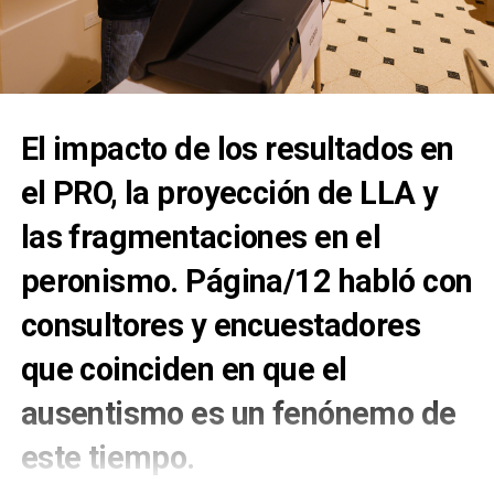
El impacto de los resultados en
el PRO, la proyección de LLA y
las fragmentaciones en el
peronismo. Página/12 habló con
consultores y encuestadores
que coinciden en que el
ausentismo es un fenónemo de
este tiempo.