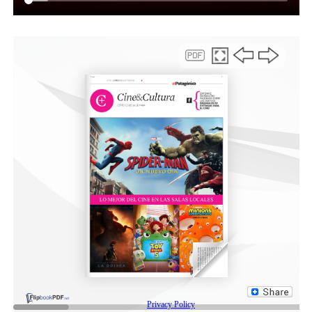
reforma tributaria y previsional. También quiere blindar
el DNU que reformó a la SIDE, designar a jueces, el
procurador general y hasta nuevos miembros de la
Corte Suprema de Justicia.
“Eso está por verse”, coinciden por separado dos
integrantes del bloque Justicialista. Ambos reconocen
que lo que se vive en el Congreso es el resultado de las
elecciones de octubre pasado, pero también advierten
que la economía y sus malos resultados pueden cambiar
la dirección del viento.
En el mientras tanto dicen que hay que organizarse y
resistir porque algunas batallas se podrán ganar. En esa
línea sostienen que si bien la pérdida del lugar en la
conducción del Senado es importante, señalan que
lograron sostener la designación de Javier Fernández en
la Auditoría General de la Nación (AGN).