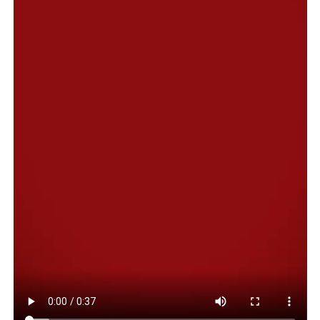
fundamentalmente porque “desprecia lo que estipula la
Constitución”.
El ardid libertario anticipa un año parlamentario
complejo que trasuntará, según lo ocurrido en el
Senado, sin mucho respeto a las reglas y normas
establecidas.
Por lo pronto, y envalentonado con lo alcanzado, el
presidente Javier Milei les anticipó a sus ministros que el
domingo, cuando inaugure el período de sesiones
ordinarias, presentará un listado de leyes que considera
imprescindibles sancionar que, como la reforma laboral,
solo pretende destruir la estructura de derechos y leyes
que protegen el desarrollo de la sociedad argentina.
Entre ellas está una nueva versión libertaria del
financiamiento universitario, la reforma política y
electoral, con eliminación de las PASO incluida, la