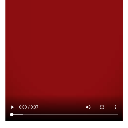
impronta territorial que define a la actual
administración, al indicar que “la cultura comunitaria es
el eje central de nuestro proyecto de gestión, ya que
entendemos que no se genera de manera centralizada,
sino que se construye todos los días en el corazón de
cada barrio”.
Asimismo, subrayó la importancia de utilizar estos
dispositivos “como herramientas de contención y
transformación”, al tiempo que manifestó que “cuando
descentralizamos los talleres de oficios, las
manualidades o los espectáculos, estamos propiciando
un espacio de escucha, de integración vecinal y de
acompañamiento”.
“El objetivo que nos plantea este modelo de Municipio
es estar cerca y hacer del espacio público un lugar
común donde la comunidad se encuentre, comparta y se
fortalezca”, concluyó la funcionaria.