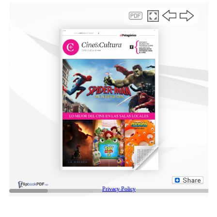
Próximas jornadas
Desde la Secretaría de Cultura se informó que los
cronogramas de dichas actividades continuarán
extendiéndose de forma sistemática durante los
próximos meses, invitando a todas las familias de
Comodoro Rivadavia a sumarse y apropiarse de las
propuestas en sus respectivas comunidades.
En ese contexto, el jueves 18 de junio se desarrollará
“Corazón de Barrio”, en el Club Petroquímica, de 17:30 a
20:00 horas; mientras que el viernes 19 de junio la
propuesta tendrá lugar en el Club San Martín, en el
mismo horario. Por otro lado, el sábado 20 de junio, de
15:00 a 20:00, se concretará una jornada de cortes
solidarios en el CIP, en el marco del Día del Padre; y, en
la sede de la Asociación Vecinal de barrio Moreno,
tendrá lugar “Ojo Ambulante”, propuesta de cine y