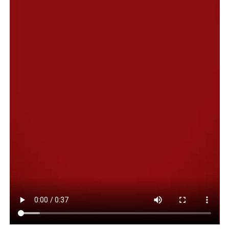
En la city, distintos consultores dicen que se valora que
la banda deje de atrasarse en términos reales, aunque se
aclara que el cambio no corrige lo perdido durante
2025: deja de deteriorarse, pero no recupera poder real.
Desafíos 2026
Ese último punto resulta clave para entender los
desafíos de 2026. Economistas del mercado plantean
que el principal problema sigue siendo la escasa
acumulación de reservas propias del Banco Central, a la
que definen como “el talón de Aquiles” del programa
económico. Según se plantea, la desaceleración
inflacionaria convivió con una situación cambiaria frágil,
sostenida con adelantos extraordinarios del FMI y
asistencia del Tesoro de Estados Unidos, en lugar de
construirse sobre dólares genuinos.
Uno de los puntos que recordaron es que el BCRA opera