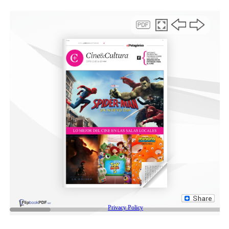
con “reservas prestadas”, sin un colchón propio que
ofrezca margen frente a cambios de humor del mercado.
Por este motivo, se muestran escépticos respecto de la
meta oficial de comprar entre 10.000 y 17.000 millones
de dólares en 2026. El planteo es que sin ingreso
relevante de capitales o una repatriación masiva de
ahorros, conseguir incluso la mitad ya sería un logro.
El otro gran desafío que se marca para este 2026 pasa
por sostener la desinflación sin profundizar la recesión.
La inflación se mantuvo cerca del 2 por ciento mensual
hacia el cierre de 2025, pero enfrenta nuevas presiones
con los aumentos en tarifas y combustibles previstos
para los próximos meses. Al mismo tiempo, la actividad
económica llega a 2026 con fuerte heterogeneidad:
energía, agro y minería tuvieron un desempeño
favorable, mientras construcción, industria y comercio
siguen condicionados por caída del salario real, costos
altos y competencia importada.