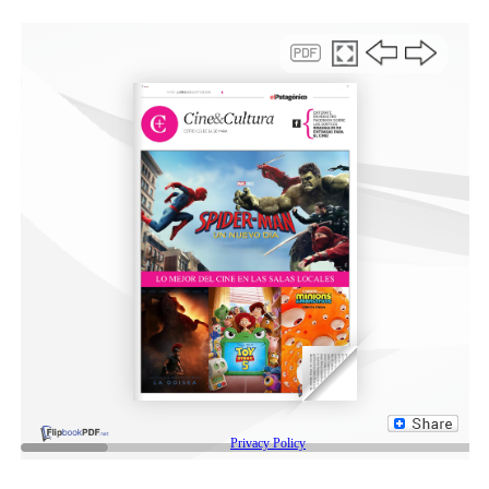
Los datos, en realidad, los desmienten. La Procuraduría
de Crímenes Contra la Humanidad (PCCH) estima que el
80 por ciento de los represores están detenidos en sus
casas, lo que mostraría que la justicia federal no es
reticente al otorgamiento de prisiones domiciliarias
cuando corresponde.
En representación del Ministerio Público Fiscal estuvo
el
fiscal Marcelo Munilla Lacasa.
Hubo
representantes del Servicio Penitenciario Federal (SPF)
y de la subsecretaría de Asuntos Penitenciarios del
Ministerio de Seguridad. Todos dependen de
Patricia
Bullrich
, que públicamente dijo que el proceso de
justicia había mutado en un proceso de venganza. Su
jefe de gabinete, Carlos Manfroni, publicó el año pasado
en
La Nación
que los equipos de Bullrich trabajaban en
una “solución” para los mayores de 70 que están
detenidos por crímenes de lesa humanidad.