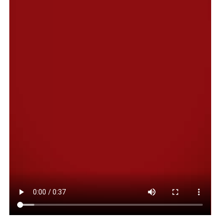
Hernán López
–que así se lo indicaron en dos fallos
distintos.
La puerta del despacho 7079 se cerró definitivamente a
las 10.30. En ese momento comenzó la audiencia.
Yadarola había decidido que los represores podrían
hablar, pero que no podrían hacerlo todos. Les indicó
que debían elegir a un representante por pabellón. Eso
provocó la reacción de los abogados de
Justicia y
Concordia, la organización que promovió el hábeas
corpus en favor de los detenidos por crímenes de
lesa humanidad.
Las exposiciones fueron largas.
Hablaron de sus
dolencias. Se quejaron porque en algunas unidades
no había una ambulancia para traslados. Dijeron que
a ellos se los discrimina con respecto a los otros
detenidos mayores de 70 años que sí tienen medidas
alternativas a la prisión.