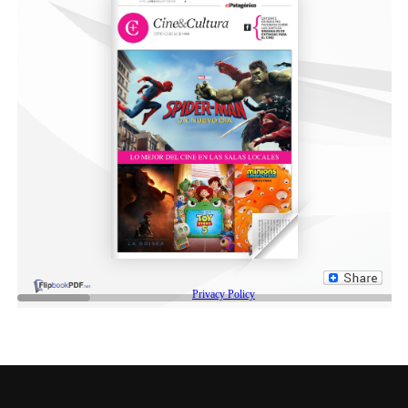
Academia››. Kenji Nagasaki repite como director tras
hacerse cargo de las dos entregas anteriores y la
serie original. Una misteriosa organización criminal
conocida como Humanize pretende destruir a los
poseedores de dones de todo el mundo. Con el
propósito de salvar a la población de las bombas
especiales que han escondido por todo el planeta se
forma una selección de héroes a nivel mundial.
Deku, Bakugo y Todoroki, que están realizando
prácticas en una oficina de héroes, también forman
parte de la misión en el lejano país de Oseon. Pero
Deku se ve involucrado en un incidente y se
convierte en el más buscado de todo el país.
Mientras tanto, Humanize lanza una declaración al
mundo: el tiempo límite son 2 horas.