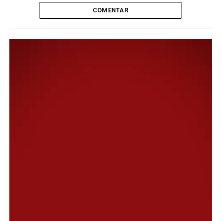
COMENTAR
Género: Animé, fantasía, aventura
Origen: Japón
Título original:
Boku no Hero Academia: World
Heroes Mission
Año: 2021
Formato:
2D
Duración: 1 hora, 46 Min.
Calificación: Apta para mayores de 13 años