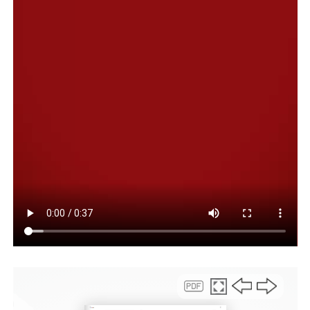
Ficha Técnica:
Dirección: Kenji Nagasaki
Guión: Kôhei Horikoshi, Yôsuke Kuroda
Producción: Wakana Okamura, Yoshihiro Ōyabu, Kōji
Nagai, Kazumasa Sanjōba
Música: Yuki Hayashi
Fotografía: Mayuko Furumoto
Montaje: Kumiko Sakamoto
Voces originales:
Daiki Yamashita (Izuku Midoriya/Deku), Nobuhiko
Okamoto (Katsuki Bakugō/Dynamight), Yûki Kaji (Shōto
Todoroki/Shoto), Tetsu Inada (Enji Todoroki/Endeavor),
Yuichi Nakamura (Keigo Takami/Hawks), Yoshimasa
Hosoya (Fumikage Tokoyami/Tsukuyomi), Kazuya Nakai
(Flect Turn), Junya Enoki (Serpenters), Kiyotaka
Furushima (Hanta Sero/Cellophane)
Desde el jueves 20 de enero, se exhibe la tercera
película de la exitosa franquicia de animé ‹‹My Hero