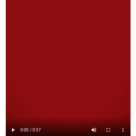
la que podría tener forma de un Aporte del Tesoro
Nacional (ATN). Santilli señaló que le parecía una
iniciativa “viable” y prometió estudiar la situación.
En esa reunión, además, surgió la posibilidad de
gestionar líneas de créditos para viviendas, donde
tendrían prioridad los vecinos de Comodoro que
sufrieron las consecuencias de la catástrofe. “El ministro
sabe que Comodoro fue muy importante en la
generación de riqueza dentro de la Patagonia. Que el
esfuerzo que aquí se hizo benefició a todo el país”,
señaló el intendente luego del encuentro en Casa
Rosada, al tiempo que mencionó la importancia que
tuvo YPF en esta ciudad y su reciente retiro, que dejó
consecuencias no deseadas, sobre todo en materia de
pasivo ambiental.
Compartir: