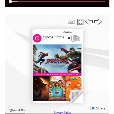
Facebook
Twitter
Email
Compartir
NOTAS RELACONADAS:
ATN
CABA
CERRO HERMITTE
CÉSAR TREFFINGER
COMODORO RIVADAVIA
DESTACADA
DIEGO SANTILLI
OTHAR MACHARASHVILI
SIGUIENTE
Retiran un precario puesto céntrico que era utilizado
para pernoctar
NO TE PIERDAS
El Municipio aclaró el alcance real del estudio en el
Cerro Hermitte y llamó a evitar anuncios sin sustento
técnico