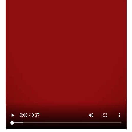
En ese contexto, Othar Macharashvili indicó que
“convocamos a las autoridades de Camuzzi para llegar a
un acuerdo que implique inversiones por parte de la
empresa para concretar obras de gas para nuestra
ciudad, teniendo en cuenta que son quienes proveen el
servicio. Fue una ardua lucha que llevó mucho tiempo,
pero finalmente logramos el objetivo y estamos
satisfechos”.
Continuando en esa línea, manifestó que, de ahora en
más, “tenemos el compromiso de Camuzzi respecto a las
inversiones”, pero que, a la vez, “debemos lograr que
tengan una mayor celeridad a la hora de aprobar
proyectos de obra y otras cuestiones administrativas
que demoran la ejecución de los trabajos, lo que impacta
directamente en la calidad de vida de nuestros vecinos”.
“Esta es una problemática de larga data que afecta a
toda la Patagonia, pero, así como logramos este acuerdo