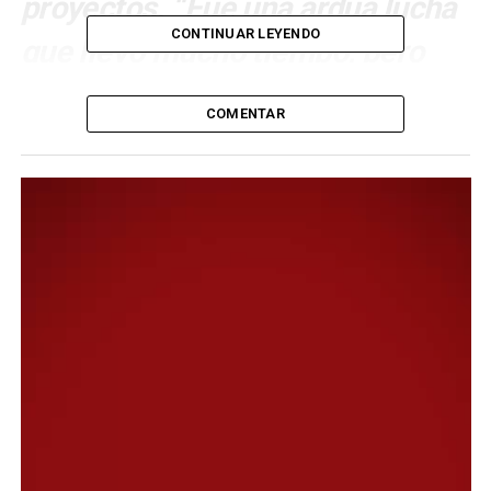
proyectos. “Fue una ardua lucha
CONTINUAR LEYENDO
que llevó mucho tiempo, pero
finalmente logramos el objetivo”,
COMENTAR
recalcó Macharashvili.
Este martes, el intendente Othar Macharashvili recibió a
directivos de Camuzzi con el objetivo de lograr acuerdos
que permita avanzar con más obras de gas para nuestra
ciudad. Del encuentro participaron el secretario de
Gobierno, Sergio Bohe; el titular de la cartera de
Economia, Fernando Barría; y la subsecretaria de
Infraestructura, Clarisa Méndez; mientras que por parte
de la empresa estuvieron presentes su director general,
Hernan Pardo; el director de Relaciones Institucionales,
Rodrigo Espinoza; el director de Operaciones, Mauricio
Cordiviola; y el gerente regional, Pablo Esponda.