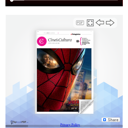
Compartir:
Facebook
Twitter
Email
Compartir
NOTAS RELACONADAS:
CHILE
COMODORO RIVADAVIA
CÓNSUL
DANIELA BRIONES
DESTACADA
EXPO TURISMO
OTHAR MACHARASHVILI
SIGUIENTE
Comenzó la ejecución de las obras de agua y cloaca
para vecinos de barrio Saavedra
NO TE PIERDAS
El Municipio detectó evasión tributaria por más de 21