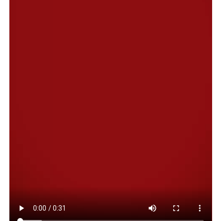
oportunidades para el futuro, que favorezcan a los
ciudadanos de ambos países”.
Finalmente, la diplomática bregó por “seguir trabajando
coordinadamente como lo estamos haciendo hasta
ahora”, al tiempo que destacó que “aunque llevo pocos
meses en este cargo, me atrevería a afirmar que estamos
todos muy agradecidos por el apoyo que nos han dado
desde el Municipio para todas las actividades que
realizamos en el día a día del Consulado, en las
actividades eleccionarias y en el acto cívico para
celebrar las fiestas nacionales de Chile”.