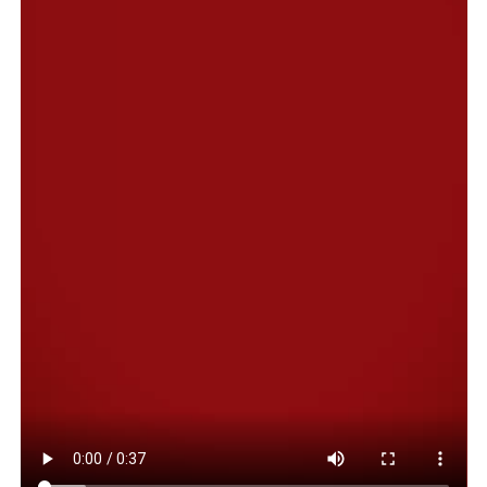
Continuando en ese tenor, manifestó que “debemos
comenzar a trabajar en una agenda regional que priorice
los intereses de cada una de las localidades, pero
siempre avanzando en un proyecto común que ponga el
foco en la diversificación de las actividades productivas,
algo que no puede quedar fuera de ninguna
planificación a futuro”.
“Si bien la partida de YPF afectó a la situación de la
Cuenca, debemos ser positivos, porque, más allá de la
situación social y económica que vive el país, vivimos en
una región que todavía tiene mucho para dar. Cuando se
habla de que el petróleo está en baja y que la Cuenca
está cumpliendo su ciclo, desde nuestro lugar pensamos
que todavía queda mucho tiempo para que la renta que
pueda seguir generándose del sector hidrocarburífero y,
paralelamente, pensar en producciones alternativas”,
expuso.