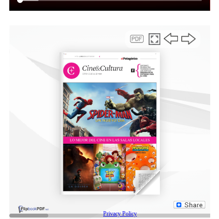
En ese sentido, reconoció que este tipo de agenda “lleva
su tiempo, su planificación y un gobierno que
verdaderamente entienda que Chubut tiene potencial,
pero que no se puede ser monoproductivo. En el caso de
Sarmiento, es un valle agrícola ganadero que se
complementa con producciones nuevas como la
vitivinicultura, además de la actividad hidrocarburífera.
Debemos tener una mirada de futuro”.
Por último, Balochi indicó que se avanzará en una
agenda conjunta que apunte a la diversificación
productiva, para lo cual “debemos tener en claro que
tenemos muchas posibilidades y dejar los prejuicios de
lado. Los municipios de la Cuenca convivimos con la
minería hace muchísimo tiempo, pero tenemos que
buscar alternativas que permitan que nuestra gente viva
mucho mejor”.
Compartir: