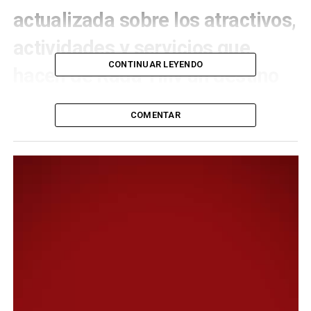
actualizada sobre los atractivos,
actividades y servicios que
CONTINUAR LEYENDO
hacen de Rada Tilly un destino
único.
COMENTAR
Este año el lema de la Expo será “Cumbre Patagónica,
destinos y un mar de oportunidades” y se desarrollará
en el Predio Ferial de Comodoro Rivadavia del 15, 16 y
17 de agosto. El viernes será un día exclusivamente
destinado a rondas de negocios, mientras que a partir
del sábado estará abierto al público con entrada libre y
gratuita. Se trata de un evento consolidado en la
Patagonia que cada año impulsa a los destinos de la
región.
El stand de Rada Tilly será un espacio, diseñado con