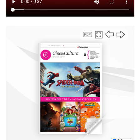
taller de arte Chicos de Palabra. Esta pieza simboliza a
Rada Tilly como “Ciudad de Mar” y refleja el compromiso
con un desarrollo turístico creativo, sostenible y de bajo
impacto ambiental.
A lo largo de la feria habrá sorteos, juegos y actividades
para las infancias, en el marco de la celebración del Día
de las Infancias, invitando a descubrir el destino de
manera lúdica y participativa.
Charla especial: “Naturaleza Viva, Bienestar Presente”
El domingo a las 17 horas en el stand de Rada Tilly, la
Lic. Laura Martínez, bióloga y profesora de yoga,
ofrecerá una charla que invita a reflexionar sobre la
relación entre el bienestar humano y el entorno natural.
“El mar, el viento y la estepa forman parte de un
ecosistema vivo que nos habita y transforma. Cuidar la
naturaleza es cuidarnos a nosotros mismos”, adelantó
Martínez, quien cuenta con 15 años de experiencia