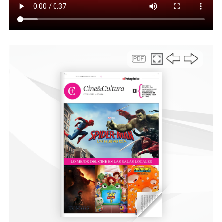
Al respecto, desde la gerencia de Comodoro Turismo,
Eduardo Carrasco detalló que “Este encuentro ha sido
diseñado como una plataforma estratégica que comenzó
con la reciente Misión Turística y Comercial en Chile y
que toma continuidad ahora en nuestra ciudad
reuniendo a los principales actores de la industria
turística con el objetivo de potenciar la oferta de
Comodoro Rivadavia como destino y de la Patagonia en
general, tanto argentina como chilena. Sabemos que de
esta manera se generan oportunidades de negocio que
benefician a todos los participantes y es por eso que
contemplamos sumar esta jornada exclusiva
entendiendo que debemos ser facilitadores de grandes
experiencias para potenciar los servicios turísticos en la
región”, puntualizó.
La modalidad del encuentro prevé la apertura y
presentación de los participantes, que suman más de 40