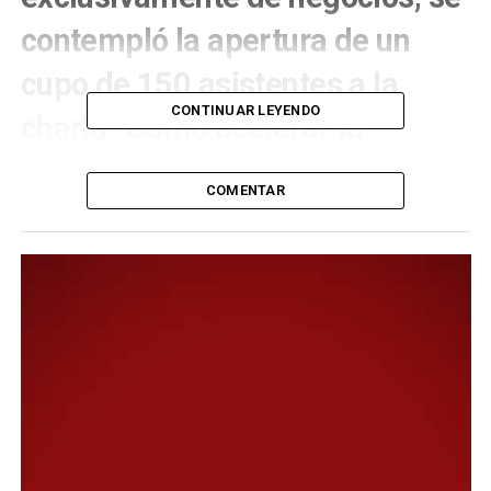
contempló la apertura de un
cupo de 150 asistentes a la
CONTINUAR LEYENDO
charla “Cómo acelerar tu
destino turístico a través de
COMENTAR
Google”.
En el marco de la Expo Turismo Comodoro Alma
Patagónica, que anualmente impulsa la Municipalidad
de Comodoro Rivadavia, se llevará a cabo por primera
vez, el viernes 9 de agosto de 13 a 18 horas en el
Auditorio del Predio Ferial, una ronda de negocios que
promete ser un puntapié inicial para incentivar los
intercambios comerciales entre PyMEs, grandes
empresas y cooperativas en pos del desarrollo del
turismo regional.