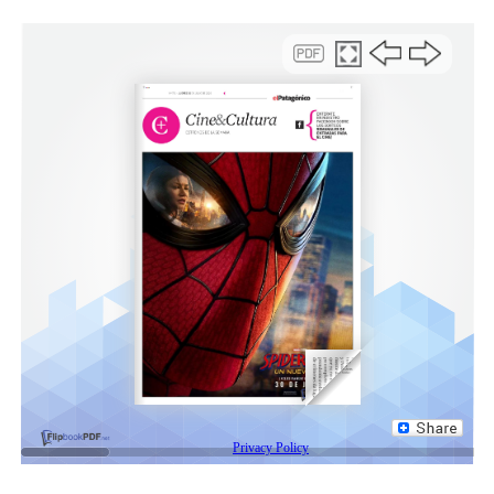
desprotegidas. Justamente, lo de hoy es el reflejo de que
hay un equipo que trabaja por este embarazo vulnerable,
que acompaña e informa para que sea más fácil decidir a
la hora de dar a luz”.
Por otro lado, Cintia, una de las asistentes al taller,
quien está embarazada de siete meses y asistió a la
propuesta para informarse indicó que “estas propuestas
son muy importantes, sobre todo para las madres
primerizas que no están muy acompañadas, porque
puede ayudarles a sentirse contenidas emocionalmente
y a estar preparadas para el parto”.