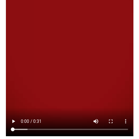
Sindicato de Petroleros Jerárquicos y por la mencionada
Asociación.
En ese contexto, la obstetra y responsable del CAPS
Marcelino Reyes, María Florencia Coll, explicó que la
jornada se concretó en el marco de la Semana del Parto
Respetado, a través de un trabajo en red con la
Asociación Civil Ser Mujer y el acompañamiento con
donaciones del sindicato de Petroleros Jerárquicos. “Las
asistentes no sólo se llevaron el aprendizaje y la
información, sino también elementos necesarios a la
hora de armar el bolso y prepararse para el nacimiento”.
Del mismo modo, remarcó la importancia de “trabajar el
cuerpo, porque parir un hijo no es un trámite y debemos
revalorizar esa preparación. Cada nacimiento es
diferente: bebés que son planificados donde hay una
carga emocional muy positiva, en otros casos,
embarazos vulnerables con madres totalmente