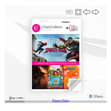
aplicación será la secretaría de Economía.
Su aplicación es específica: financiamiento de proyectos
o emprendimientos en áreas vinculadas a pesca,
agricultura, turismo, energía, biotecnología, tecnología
y economía circular, con base en la creación de valor
agregado y la generación de empleo. También se prevé
el apoyo financiero para programas de capacitación.
Maite Luque (ACh), Martín Gómez (DC) y Pablo
Bustamante (DC) fundamentaron la normativa que,
como se mencionó, lleva la firma de los 12 ediles,
mientras el viceintendente, Maximiliano Sampaoli, se
excusó por apartarse del reglamento para agradecer el
trabajo en equipo, “no solamente por la madurez
política de haber trabajado de manera mancomunada
entre los tres bloques este tema, sino también porque es
sumamente importante para la ciudad, máxime en el
difícil contexto socioeconómico que nos está tocando