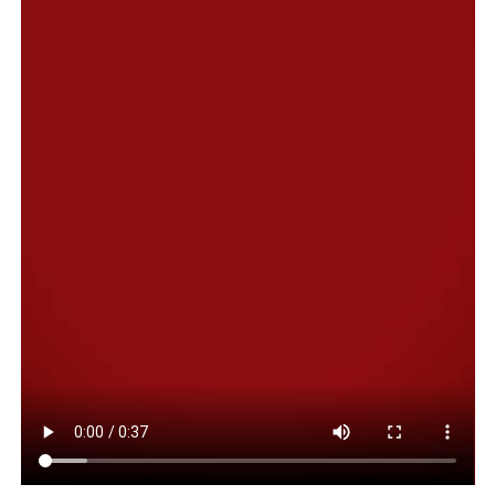
suspenso en materia normativa desde el año 2008. La ex
“adeloc” de años críticos había derivado en una
ordenanza de reconversión que centralizaba un
porcentual de los fondos de regalías petroleras a esos
fines, pero la baja en la cotización del crudo a finales de
la primera década de este siglo llevó a suspender su
aplicación. Y así permaneció en todos los presupuestos
municipales hasta la fecha.
Tanto el viceintendente, como todos los bloques de
concejales, habían planteado la necesidad de invertir en
esos ejes y ahora finalmente se aprobó el proyecto
marco con la firma de los 12 ediles.
El texto crea específicamente el “fondo municipal para
la diversificación productiva de Comodoro Rivadavia”,
que inicialmente se integrará con el 7% de los ingresos
por regalías petroleras durante el primer año, el 14% en
el segundo y el 21% en el tercero. La autoridad de