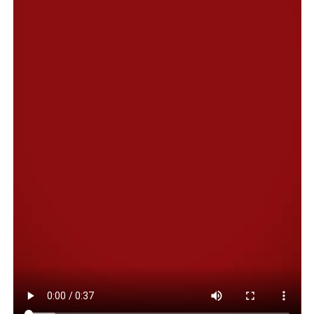
2019- 2020-2021. En total serán más de 96 equipos
participantes, que representarán a 31 instituciones de
la ciudad. El mismo se llevará adelante desde el primer
fin de semana de octubre.
Sobre este evento deportivo, el intendente resaltó lo
gratificante de “ver a los jóvenes que surgieron de este
semillero y hoy están en el futsal promocional, en
selecciones, y con una formación y una cultura del
deporte, desarrollada por todos los entrenadores,
formadores y los padres que acompañan cada equipo,
haciendo de este torneo una gran familia”.
Asimismo, Macharashvili señaló que “seguimos
trabajando para hacer todo lo posible para techar el
playón de Las Latas, así como lo hicimos en el barrio La
Floresta y ahora avanzamos en el 30 de Octubre. Pese a
que son momentos complicados a nivel nacional, desde
el Estado Municipal seguimos trabajando con fondos