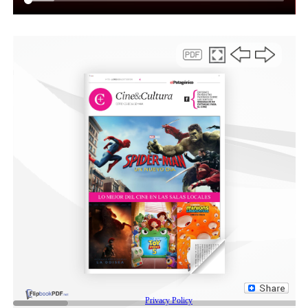
propios y vamos fijando prioridades para continuar con
cada obra, para que los jóvenes puedan seguir
desarrollándose”.
Por su parte, Hernán Martínez expresó: “es un gusto ser
recibidos por la familia de Laprida y poder acompañar a
Las Latas en este evento que comenzó hace 10 años, con
una intención de agrupar a un equipo de fútbol infantil
y hoy el “Laterito” pasó a ser parte de la cultura
deportiva de nuestra ciudad, con los cierres en el playón
del barrio”.
‘Soñamos -continuó-, con un día poder techar ese
espacio para que todos los chicos puedan seguir
desarrollándose deportivamente con nuestro
acompañamiento. Cómo cada día, seguiremos
trabajando por los chicos y el Estado Municipal seguirá
estando presente”.
Mientras que Omar Carrizo, referente de Las Latas,