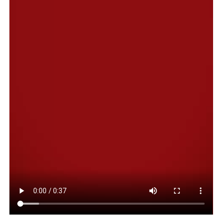
talleres, clinicas y workshops relacionadas con la
cultura HipHop (Graffiti, RAP, Breakin y Dj, beatmakers).
Desde la Secretaría de Cultura, la titular de la cartera,
Liliana Peralta destacó que «continuamos brindando
espacio a los hacedores culturales de diferentes estilos
para que todos tengan la oportunidad de expresarse y
difundir lo que hacen y proponer actividades para los
jóvenes».
«El Hip Hop es un género de mucha comunión que
seguramente convoca a jóvenes de diferentes barrios,
quienes son los que deben ocupar los espacios públicos y
tener opciones para expresarse y disfrutar al aire libre
luego de tanto confinamiento», concluyó Peralta.
Por su parte, Cristian Viveros, referente de la actividad,
agradeció a la Secretaría de Cultura por el espacio y
convocó a todos los jóvenes a acercarse con sus