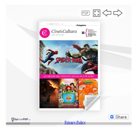
propuestas para charlar y presentarlas en estás
jornadas y poder concretarlas durante el año».
Compartir:
Facebook
Twitter
Email
Compartir
NOTAS RELACONADAS:
DESTACADA
HIPHOP
PLAZALIBRE
SIGUIENTE
LAS BRUJAS
NO TE PIERDAS
Continúan las propuestas culturales para toda la familia