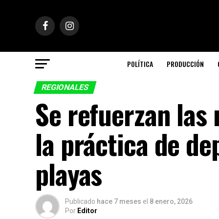
POLÍTICA
PRODUCCIÓN
REGIONALES
Se refuerzan las
la práctica de de
playas
Publicado
hace 7 meses
el
8 enero, 2026
Por
Editor